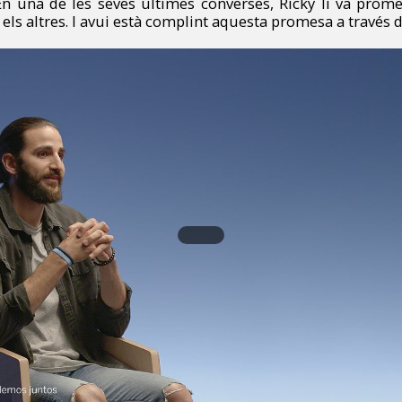
En una de les seves últimes converses, Ricky li va promet
els altres.
I avui està complint aquesta promesa a través d