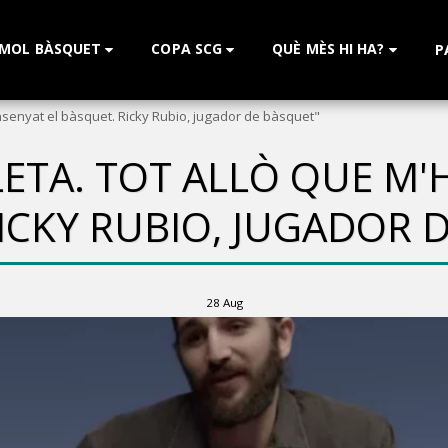
 MOL BÀSQUET
COPA SCG
QUÈ MÈS HI HA?
P
nsenyat el bàsquet. Ricky Rubio, jugador de bàsquet"
ETA. TOT ALLÒ QUE M'
ICKY RUBIO, JUGADOR 
28
Aug