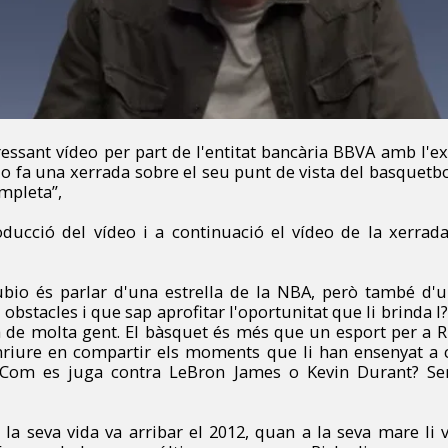
ssant vídeo per part de l'entitat bancària BBVA amb l'exc
 fa una xerrada sobre el seu punt de vista del basquetbol
mpleta”,
oducció del vídeo i a continuació el vídeo de la xerrada
ubio és parlar d'una estrella de la NBA, però també d
obstacles i que sap aprofitar l'oportunitat que li brinda l
a de molta gent.
El bàsquet és més que un esport per a Ri
riure en compartir els moments que li han ensenyat a c
“Com es juga contra LeBron James o Kevin Durant? S
a la seva vida va arribar el 2012, quan a la seva mare li