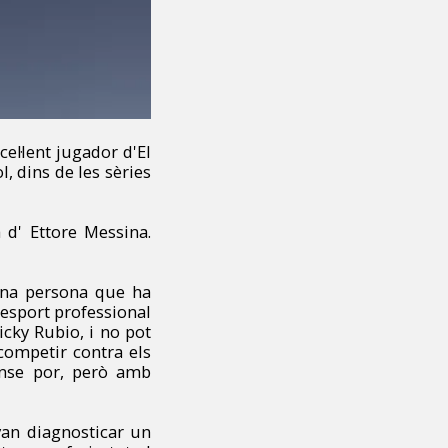
el·lent jugador d'El
, dins de les sèries
 d' Ettore Messina.
'una persona que ha
?esport professional
cky Rubio, i no pot
ompetir contra els
ense por, però amb
 van diagnosticar un