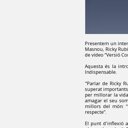
Presentem un intere
Masnou, Ricky Rubio
de vídeo “Versió Co
Aquesta és la intr
Indispensable.
"
Parlar de Ricky R
superat importants 
per millorar la vid
amagar el seu som
millors del món: 
respecte”.
El punt d'inflexió 