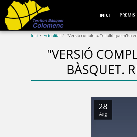
PREMIS
INICI
Inici
Actualitat
"Versió completa. Tot allò que m'ha e
"VERSIÓ COMPL
BÀSQUET. R
28
Aug