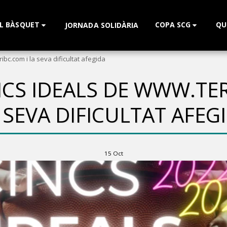
L BÀSQUET
COPA SCG
QU
JORNADA SOLIDÀRIA
ibc.com i la seva dificultat afegida
NCS IDEALS DE WWW.TER
 SEVA DIFICULTAT AFEG
15
Oct