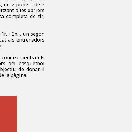
s, de 2 punts i de 3
itzant a les darrers
ca completa de tir,
1r. i 2n.-, un segon
cat als entrenadors
a.
reconeixements dels
ors del basquetbol
bjectiu de donar-li
de la pàgina.