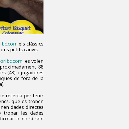
ribc.com
els clàssics
uns petits canvis.
toribc.com
, es volen
 aproximadament 88
ors (48) i jugadores
nques de fora de la
a).
de recerca per tenir
encs, que es troben
tenen dades directes
ns trobar les dades
firmar o no si son