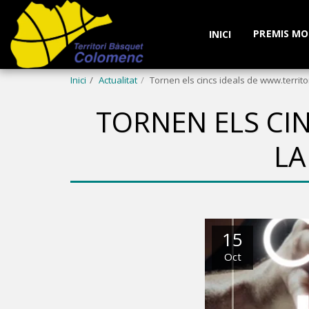
PREMIS MO
INICI
Inici
Actualitat
Tornen els cincs ideals de www.territor
TORNEN ELS CI
LA
15
Oct