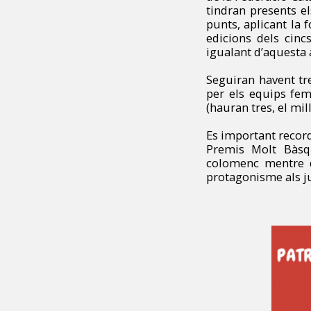
tindran presents el
punts, aplicant la 
edicions dels cinc
igualant d’aquesta 
Seguiran havent tre
per els equips fem
(hauran tres, el mill
Es important recor
Premis Molt Bàsqu
colomenc mentre qu
protagonisme als jug