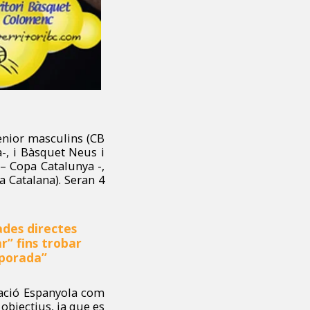
ènior masculins (CB
-, i Bàsquet Neus i
– Copa Catalunya -,
 Catalana). Seran 4
ades directes
r” fins trobar
mporada”
eració Espanyola com
 objectius, ja que es