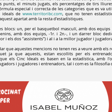
s punts, el minuts jugats, els percentatges de tirs lliure
fórmula especial i correcta de les categories que es va util
s ideals de
www.territoribc.com
, que no tenen estadísti
aquest apartat amb la resta d’estadístiques.
s blocs: un, per el basquetbol masculí, amb dos equips -
enins, amb dos equips, -1r. i 2n.-, i un darrer bloc dedi
or i els dos “assistents”) i al i a la millor jugador i jugador
dar que aquestes mencions no tenen res a veure amb els 
et ja que aquests, estan escollits per els entrenad
e els Cinc Ideals es basen en la estadística, amb l’o
adors i jugadores i entrenadors, tal i com es la filosofia 