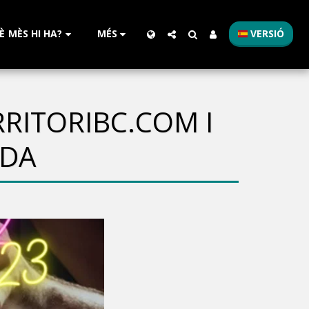
È MÈS HI HA?
MÉS
VERSIÓ
RITORIBC.COM I
IDA