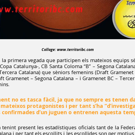
Collage: www.territoribc.com
es la primera vegada que participen els mateixos equips s
Copa Catalunya-, CB Santa Coloma “B” – Segona Catalana
Tercera Catalana) que sèniors femenins (Draft Gramenet 
ft Gramenet – Segona Catalana – i Gramenet BC – Tercera
ins.
ment no es tasca fàcil, ja que no sempre es tenen d
mateixos protagonistes i per tant s’ha “d’investiga
s confirmades d’un juguen o entrenen aquesta te
à tenint present les estadístiques oficials tant de la Fed
lana i per tant els escollits i les escollides son per motius