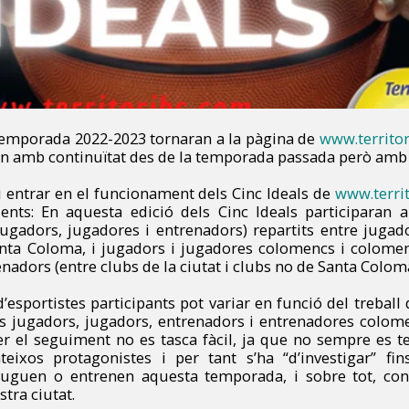
 temporada 2022-2023 tornaran a la pàgina de
www.territo
ran amb continuïtat des de la temporada passada però amb 
i entrar en el funcionament dels Cinc Ideals de
www.terri
dents: En aquesta edició dels Cinc Ideals participaran
jugadors, jugadores i entrenadors) repartits entre jugad
anta Coloma, i jugadors i jugadores colomencs i colome
renadors (entre clubs de la ciutat i clubs no de Santa Colom
’esportistes participants pot variar en funció del treball 
els jugadors, jugadors, entrenadors i entrenadores colom
Fer el seguiment no es tasca fàcil, ja que no sempre es 
eixos protagonistes i per tant s’ha “d’investigar” fi
juguen o entrenen aquesta temporada, i sobre tot, con
stra ciutat.