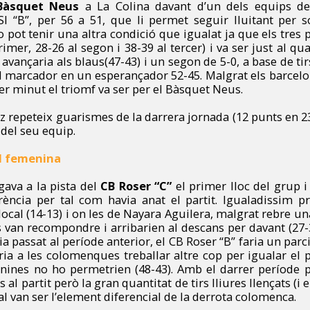
Bàsquet Neus
a La Colina davant d’un dels equips de 
PSI “B”, per 56 a 51, que li permet seguir lluitant per 
no pot tenir una altra condició que igualat ja que els tres
primer, 28-26 al segon i 38-39 al tercer) i va ser just al 
 avançaria als blaus(47-43) i un segon de 5-0, a base de tirs
el marcador en un esperançador 52-45. Malgrat els barcel
rer minut el triomf va ser per el Bàsquet Neus.
 repeteix guarismes de la darrera jornada (12 punts en 2
 del seu equip.
al femenina
ava a la pista del
CB Roser “C”
el primer lloc del grup i
rència per tal com havia anat el partit. Igualadissim 
ocal (14-13) i on les de Nayara Aguilera, malgrat rebre un
 van recompondre i arribarien al descans per davant (27-3
via passat al període anterior, el CB Roser “B” faria un parci
ria a les colomenques treballar altre cop per igualar el p
onines no ho permetrien (48-43). Amb el darrer període p
l partit però la gran quantitat de tirs lliures llençats (i 
cal van ser l’element diferencial de la derrota colomenca.