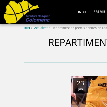
PREMIS
INICI
Inici
Actualitat
Repartiment de premis sèniors en ca
REPARTIMENT
23
Jan