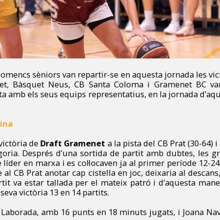
lomencs sèniors van repartir-se en aquesta jornada les vict
net, Bàsquet Neus, CB Santa Coloma i Gramenet BC va
ota amb els seus equips representatius, en la jornada d’a
nina
victòria de
Draft Gramenet
a la pista del CB Prat (30-64) 
oria. Després d’una sortida de partit amb dubtes, les g
líder en marxa i es col·locaven ja al primer període 12-2
l CB Prat anotar cap cistella en joc, deixaria al descans, 
tit va estar tallada per el mateix patró i d’aquesta mane
eva victòria 13 en 14 partits.
Laborada, amb 16 punts en 18 minuts jugats, i Joana Na