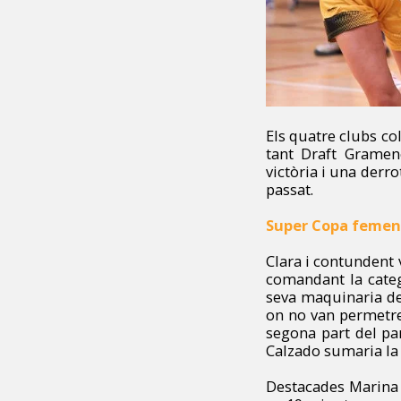
Els quatre clubs co
tant Draft Grame
victòria i una derr
passat.
Super Copa feme
Clara i contundent 
comandant la categ
seva maquinaria de 
on no van permetre a
segona part del par
Calzado sumaria la s
Destacades Marina 