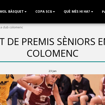
 MOL BÀSQUET
COPA SCG
QUÈ MÈS HI HA?
P
da club colomenc
 DE PREMIS SÈNIORS 
COLOMENC
23
Jan