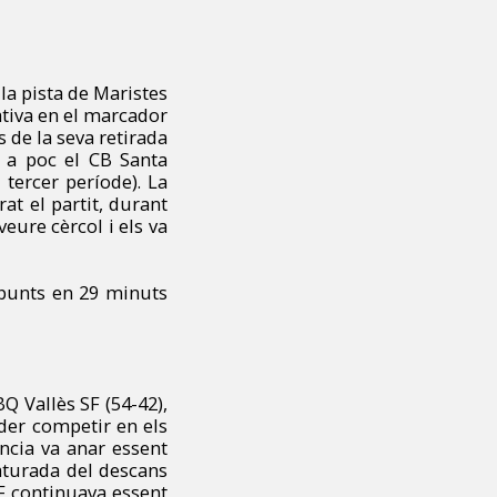
 la pista de Maristes
ativa en el marcador
 de la seva retirada
c a poc el CB Santa
 tercer període). La
at el partit, durant
eure cèrcol i els va
 punts en 29 minuts
Q Vallès SF (54-42),
der competir en els
ncia va anar essent
’aturada del descans
F continuava essent