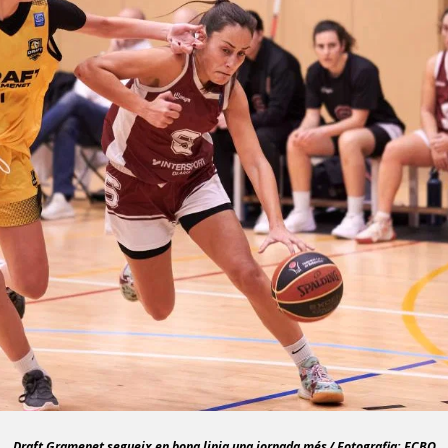
Draft Gramenet segueix en bona linia una jornada més
/ Fotografia: FCBQ