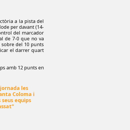
tòria a la pista del
íode per davant (14-
control del marcador
ial de 7-0 que no va
r sobre del 10 punts
icar el darrer quart
uips amb 12 punts en
jornada les
Santa Coloma i
 seus equips
assat
"