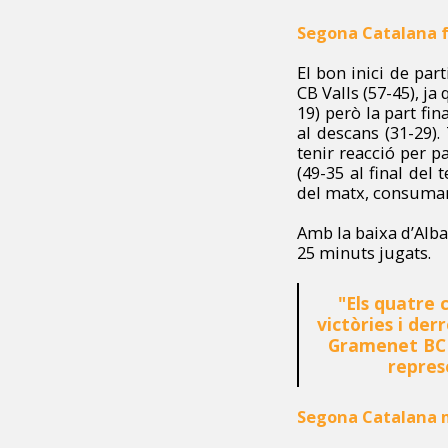
Segona Catalana
El bon inici de pa
CB Valls (57-45), j
19) però la part fi
al descans (31-29).
tenir reacció per p
(49-35 al final del
del matx, consuman
Amb la baixa d’Alba
25 minuts jugats.
"
Els quatre 
victòries i de
Gramenet BC v
repres
Segona Catalana 