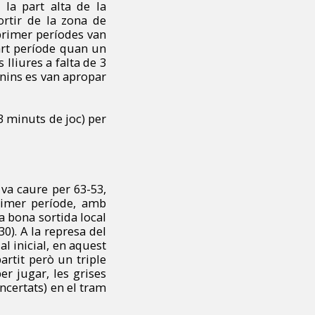
la part alta de la
sortir de la zona de
 primer períodes van
quart període quan un
 lliures a falta de 3
onins es van apropar
3 minuts de joc) per
 va caure per 63-53,
primer període, amb
a bona sortida local
0). A la represa del
al inicial, en aquest
artit però un triple
er jugar, les grises
encertats) en el tram