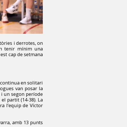
òries i derrotes, on
n tenir mínim una
quest cap de setmana
i continua en solitari
rogues van posar la
4 i un segon període
el partit (14-38). La
ra l’equip de Víctor
varra, amb 13 punts