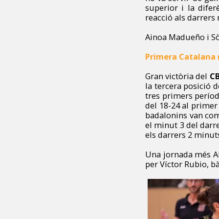
superior i la dife
reacció als darrers
Ainoa Madueño i Sòn
Primera Catalana
Gran victòria del
CB
la tercera posició 
tres primers períod
del 18-24 al primer
badalonins van com
el minut 3 del darr
els darrers 2 minuts
Una jornada més Al
per Víctor Rubio, b