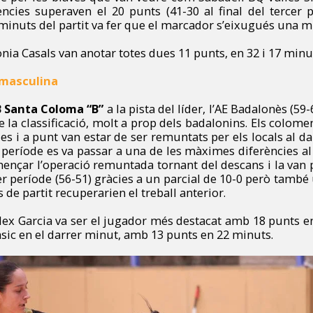
rències superaven el 20 punts (41-30 al final del tercer
 minuts del partit va fer que el marcador s’eixugués una m
ia Casals van anotar totes dues 11 punts, en 32 i 17 minu
 masculina
 Santa Coloma “B”
a la pista del líder, l’AE Badalonès (59-
de la classificació, molt a prop dels badalonins. Els colom
es i a punt van estar de ser remuntats per els locals al da
 període es va passar a una de les màximes diferències al 
ençar l’operació remuntada tornant del descans i la van 
er període (56-51) gràcies a un parcial de 10-0 però també 
 de partit recuperarien el treball anterior.
ex Garcia va ser el jugador més destacat amb 18 punts en
àsic en el darrer minut, amb 13 punts en 22 minuts.