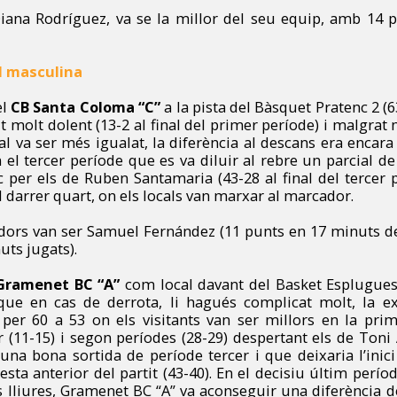
iana Rodríguez, va se la millor del seu equip, amb 14 
al masculina
el
CB Santa Coloma “C”
a la pista del Bàsquet Pratenc 2 (
it molt dolent (13-2 al final del primer període) i malgrat
al va ser més igualat, la diferència al descans era encara d
 el tercer període que es va diluir al rebre un parcial de
c per els de Ruben Santamaria (43-28 al final del tercer 
l darrer quart, on els locals van marxar al marcador.
adors van ser Samuel Fernández (11 punts en 17 minuts de 
uts jugats).
Gramenet BC “A”
com local davant del Basket Esplugues,
 que en cas de derrota, li hagués complicat molt, la exi
 per 60 a 53 on els visitants van ser millors en la prim
 (11-15) i segon períodes (28-29) despertant els de Toni
una bona sortida de període tercer i que deixaria l’inic
resta anterior del partit (43-40). En el decisiu últim perío
rs lliures, Gramenet BC “A” va aconseguir una diferència d