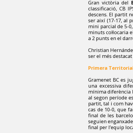
Gran victòria del
classificació, CB I
descens. El partit 
ser així (17-17, al 
mini parcial de 5-0,
minuts col·locaria 
a 2 punts en el dar
Christian Hernández
ser el més destacat
Primera Territori
Gramenet BC es jug
una excessiva dife
mínima diferència l
al segon període es
partit, tal i com ha
cas de 10-0, que fa
final de les barcel
seguien enganxades a
final per l’equip lo