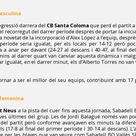
asculina
ogressió darrera del
CB Santa Coloma
que perd el partit a
l recorregut del darrer període després de portar la inici
 novetat de la incorporació d’Alex López a l’equip, després
 període seria igualat, per els locals per 14-12 però po
 anar per davant (24-27 al descans i 40-47, al final del
nins al darrer quart van canviar aquesta dinàmica i malgr
r igualat, en el darrer minut, els d’Alberto Torres no van v
ornar a ser el millor del seu equips, contribuint amb 17
 femenina
t Neus
a la pista del cuer fins aquesta jornada, Sabadell B
aves últimes del grup. Les de Jordi Balagué només van po
el partit però conforme avançaven els minuts la diferè
als (17-8 al final del primer període i 30-14 al descans). L
ire per les blaves que van veure com Sabadell BQ Vallès S