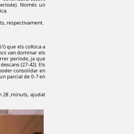
 període). Només un
ica.
ts, respectivament.
61) que els col·loca a
encs van dominar els
rrer període, ja que
descans (27-42). Els
poder consolidar en
un parcial de 0-7 en
 28 ,minuts, ajudat