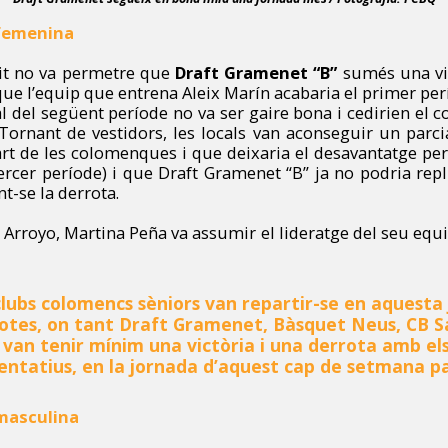
 femenina
rtit no va permetre que
Draft Gramenet “B”
sumés una vic
a que l’equip que entrena Aleix Marín acabaria el primer per
nal del següent període no va ser gaire bona i cedirien el 
 Tornant de vestidors, les locals van aconseguir un parc
art de les colomenques i que deixaria el desavantatge pe
 tercer període) i que Draft Gramenet “B” ja no podria repl
t-se la derrota.
 Arroyo, Martina Peña va assumir el lideratge del seu eq
clubs colomencs sèniors van repartir-se en aquesta 
rrotes, on tant Draft Gramenet, Bàsquet Neus, CB 
an tenir mínim una victòria i una derrota amb els
entatius, en la jornada d’aquest cap de setmana p
masculina