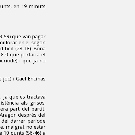
punts, en 19 minuts
63-59) que van pagar
 millorar en el segon
ifícil (28-18). Bona
 8-0 que portaria el
període) i que ja no
joc) i Gael Encinas
 ja que es tractava
stència als grisos.
era part del partit,
 Aragón després del
i del darrer període
de, malgrat no estar
e 10 punts (56-46) a