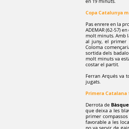
en 19 minuts.
Copa Catalunya m
Pas enrere en la pr
ADEMAR (62-57) en e
molt minuts. Amb la
al juny, el primer
Coloma començaria a
sortida dels badalo
molt minuts va esta
costar el partit.
Ferran Arqués va t
jugats.
Primera Catalana
Derrota de
Bàsque
que deixa a les bl
primer compassos d
favorable a les loc
no va servir de ga