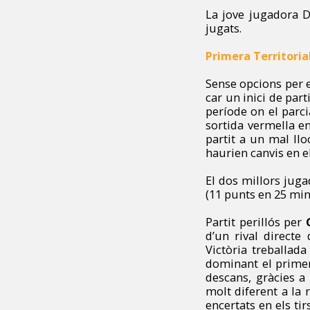
La jove jugadora D
jugats.
Primera Territori
Sense opcions per 
car un inici de part
període on el parci
sortida vermella en
partit a un mal llo
haurien canvis en e
El dos millors jug
(11 punts en 25 min
Partit perillós per
d’un rival directe
Victòria treballada
dominant el primer
descans, gràcies a 
molt diferent a la 
encertats en els ti