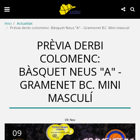
Inici
Actualitat
Prèvia derbi colomenc: Bàsquet Neus "A" - Gramenet BC. Mini masculí
PRÈVIA DERBI
COLOMENC:
BÀSQUET NEUS "A" -
GRAMENET BC. MINI
MASCULÍ
09
Nov
09