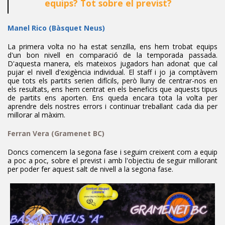
equips? Tot sobre el previst?
Manel Rico (Bàsquet Neus)
La primera volta no ha estat senzilla, ens hem trobat equips
d'un bon nivell en comparació de la temporada passada.
D'aquesta manera, els mateixos jugadors han adonat que cal
pujar el nivell d'exigència individual. El staff i jo ja comptàvem
que tots els partits serien difícils, però lluny de centrar-nos en
els resultats, ens hem centrat en els beneficis que aquests tipus
de partits ens aporten. Ens queda encara tota la volta per
aprendre dels nostres errors i continuar treballant cada dia per
millorar al màxim.
Ferran Vera
(Gramenet BC)
Doncs comencem la segona fase i seguim creixent com a equip
a poc a poc, sobre el previst i amb l'objectiu de seguir millorant
per poder fer aquest salt de nivell a la segona fase.