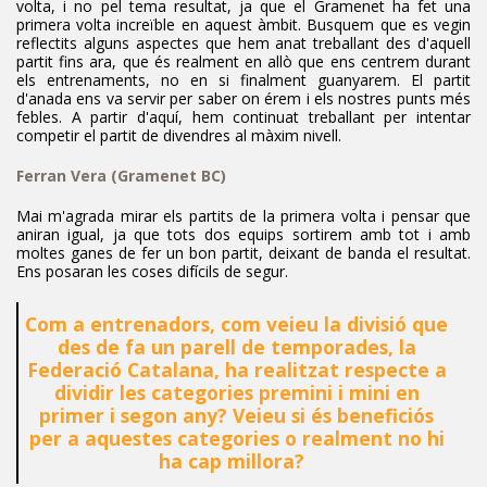
volta, i no pel tema resultat, ja que el Gramenet ha fet una
primera volta increïble en aquest àmbit. Busquem que es vegin
reflectits alguns aspectes que hem anat treballant des d'aquell
partit fins ara, que és realment en allò que ens centrem durant
els entrenaments, no en si finalment guanyarem. El partit
d'anada ens va servir per saber on érem i els nostres punts més
febles. A partir d'aquí, hem continuat treballant per intentar
competir el partit de divendres al màxim nivell.
Ferran Vera
(Gramenet BC)
Mai m'agrada mirar els partits de la primera volta i pensar que
aniran igual, ja que tots dos equips sortirem amb tot i amb
moltes ganes de fer un bon partit, deixant de banda el resultat.
Ens posaran les coses difícils de segur.
Com a entrenadors, com veieu la divisió que
des de fa un parell de temporades, la
Federació Catalana, ha realitzat respecte a
dividir les categories premini i mini en
primer i segon any? Veieu si és beneficiós
per a aquestes categories o realment no hi
ha cap millora?