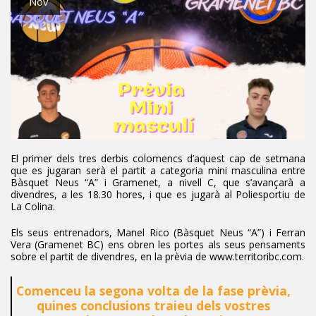
Nov
El primer dels tres derbis colomencs d’aquest cap de setmana
que es jugaran serà el partit a categoria mini masculina entre
Bàsquet Neus “A” i Gramenet, a nivell C, que s’avançarà a
divendres, a les 18.30 hores, i que es jugarà al Poliesportiu de
La Colina.
Els seus entrenadors, Manel Rico (Bàsquet Neus “A”) i Ferran
Vera (Gramenet BC) ens obren les portes als seus pensaments
sobre el partit de divendres, en la prèvia de www.territoribc.com.
Comenceu la segona volta de la fase prèvia,
quines conclusions traieu dels vostres