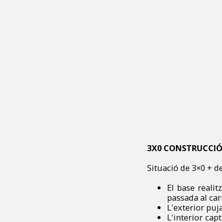
3X0 CONSTRUCCIÓ
Situació de 3×0 + d
El base realit
passada al carr
L'exterior puja
L'interior cap