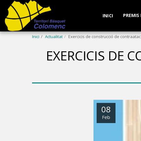
PREMIS
INICI
Inici
Actualitat
Exercicis de construcció de contraat
EXERCICIS DE 
08
Feb