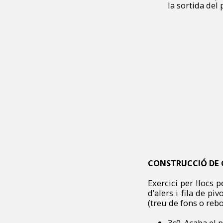
la sortida del 
CONSTRUCCIÓ DE
Exercici per llocs p
d’alers i fila de pi
(treu de fons o reb
3c0. Acaba el p