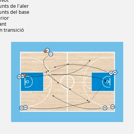
unts de l'aler
punts del base
erior
ant
n transició