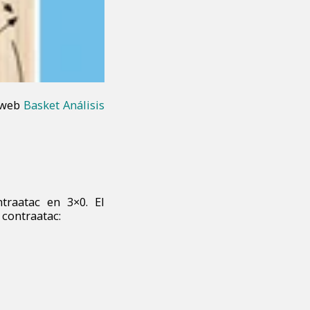
a web
Basket Análisis
ntraatac en 3×0. El
 contraatac: