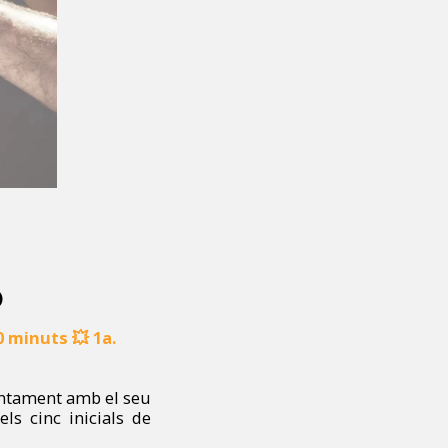
)
 30 minuts
💥
1a.
untament amb el seu
ls cinc inicials de