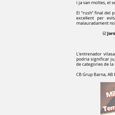
i ja van moltes, el
El “rush” final del
excel·lent per ev
malauradament no 
☑️
Jor
L’entrenador vilasa
podria significar j
de categories de la
CB Grup Barna, AB B