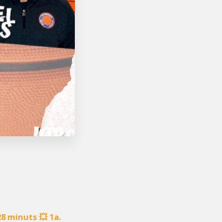
 28 minuts
💥
1a.