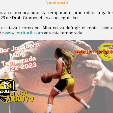
Nominació
ora colomenca aquesta temporada como millor jugadora,
023 de Draft Gramenet en aconseguir-ho.
cessitava i como no, Alba no va defugir el repte i així e
 de
www.territorib.com
aquesta temporada.