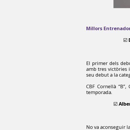
Millors
Entrenado
☑️
El primer dels deb
amb tres victòries i
seu debut a la cate
CBF Cornellà “B”, 
temporada.
☑️
Albe
No va aconseguir la