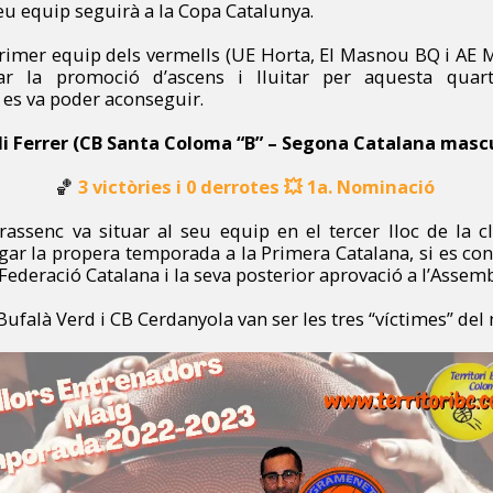
 seu equip seguirà a la Copa Catalunya.
 primer equip dels vermells (UE Horta, El Masnou BQ i AE M
itar la promoció d’ascens i lluitar per aquesta quar
es va poder aconseguir.
di Ferrer (CB Santa Coloma “B” – Segona Catalana masc
🏀
3 victòries i 0 derrotes
💥
1a. Nominació
rassenc va situar al seu equip en el tercer lloc de la cla
ugar la propera temporada a la Primera Catalana, si es con
 Federació Catalana i la seva posterior aprovació a l’Assem
ufalà Verd i CB Cerdanyola van ser les tres “víctimes” de