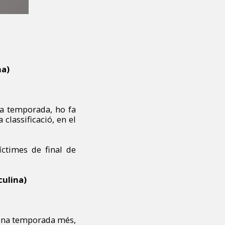
na)
ta temporada, ho fa
 classificació, en el
íctimes de final de
culina)
ò una temporada més,