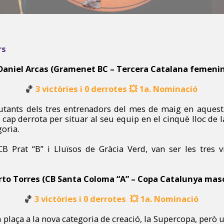
rs
Daniel Arcas (Gramenet BC – Tercera Catalana femeni
🏀
3 victòries i 0 derrotes
💥
1a. Nominació
utants dels tres entrenadors del mes de maig en aques
 cap derrota per situar al seu equip en el cinquè lloc de la
goria.
CB Prat “B” i Lluïsos de Gràcia Verd, van ser les tres v
rto Torres (CB Santa Coloma “A” – Copa Catalunya mas
🏀
3 victòries i 0 derrotes
💥
1a. Nominació
 plaça a la nova categoria de creació, la Supercopa, per