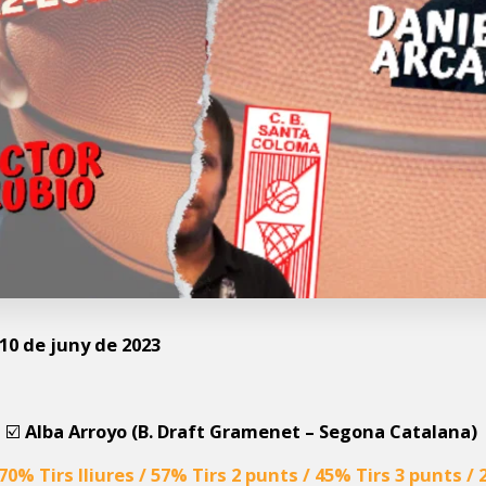
 10 de juny de 2023
☑️
Alba Arroyo (B. Draft Gramenet – Segona Catalana)
 70% Tirs lliures / 57% Tirs 2 punts / 45% Tirs 3 punts /