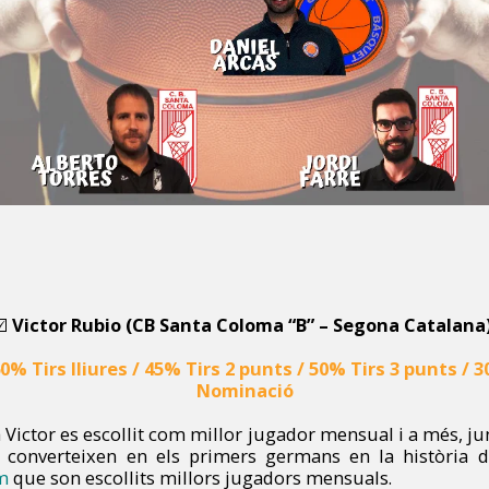
☑️
Victor Rubio (CB Santa Coloma “B” – Segona Catalana
60% Tirs lliures / 45% Tirs 2 punts / 50% Tirs 3 punts /
Nominació
 Victor es escollit com millor jugador mensual i a més, j
converteixen en els primers germans en la història de
m
que son escollits millors jugadors mensuals.