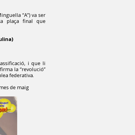
inguella “A”) va ser
ta plaça final que
ulina)
ssificació, i que li
firma la “revolució”
blea federativa.
l mes de maig