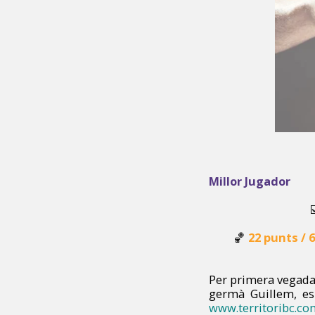
Millor Jugador
🏀
22 punts / 
Per primera vegada
germà Guillem, es 
www.territoribc.co