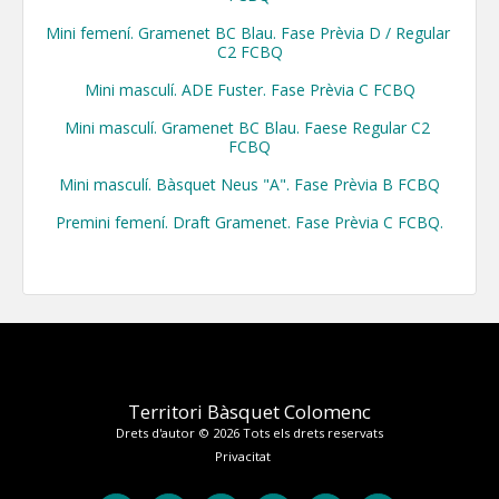
Mini femení. Gramenet BC Blau. Fase Prèvia D / Regular 
C2 FCBQ

Mini masculí. ADE Fuster. Fase Prèvia C FCBQ

Mini masculí. Gramenet BC Blau. Faese Regular C2 
FCBQ

Mini masculí. Bàsquet Neus "A". Fase Prèvia B FCBQ

Premini femení. Draft Gramenet. Fase Prèvia C FCBQ.
Territori Bàsquet Colomenc
Drets d'autor © 2026 Tots els drets reservats
Privacitat