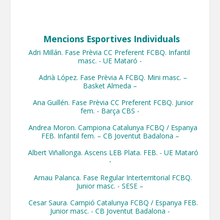
​ Mencions Esportives Individuals
Adri Millán. Fase Prèvia CC Preferent FCBQ. Infantil 
masc. - UE Mataró -

    Adrià López. Fase Prèvia A FCBQ. Mini masc. – 
Basket Almeda –

    Ana Guillén. Fase Prèvia CC Preferent FCBQ. Junior 
fem. - Barça CBS -

    Andrea Moron. Campiona Catalunya FCBQ / Espanya 
FEB. Infantil fem. – CB Joventut Badalona –

    Albert Viñallonga. Ascens LEB Plata. FEB. - UE Mataró 
-

    Arnau Palanca. Fase Regular Interterritorial FCBQ. 
Junior masc. - SESE –

    Cesar Saura. Campió Catalunya FCBQ / Espanya FEB. 
Junior masc. - CB Joventut Badalona -
