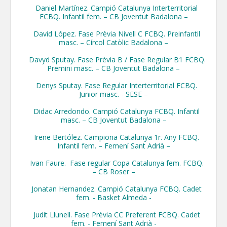
    Daniel Martínez. Campió Catalunya Interterritorial 
FCBQ. Infantil fem. – CB Joventut Badalona –

    David López. Fase Prèvia Nivell C FCBQ. Preinfantil 
masc. – Círcol Catòlic Badalona –

    Davyd Sputay. Fase Prèvia B / Fase Regular B1 FCBQ. 
Premini masc. – CB Joventut Badalona –

    Denys Sputay. Fase Regular Interterritorial FCBQ. 
Junior masc. - SESE –

    Didac Arredondo. Campió Catalunya FCBQ. Infantil 
masc. – CB Joventut Badalona –

    Irene Bertólez. Campiona Catalunya 1r. Any FCBQ. 
Infantil fem. – Femení Sant Adrià –

    Ivan Faure.  Fase regular Copa Catalunya fem. FCBQ. 
– CB Roser –

    Jonatan Hernandez. Campió Catalunya FCBQ. Cadet 
fem. - Basket Almeda -

    Judit Llunell. Fase Prèvia CC Preferent FCBQ. Cadet 
fem. - Femení Sant Adrià -
