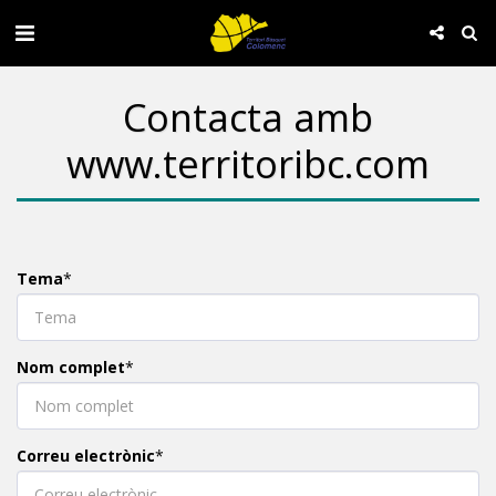
Contacta amb
www.territoribc.com
Tema
*
Nom complet
*
Correu electrònic
*