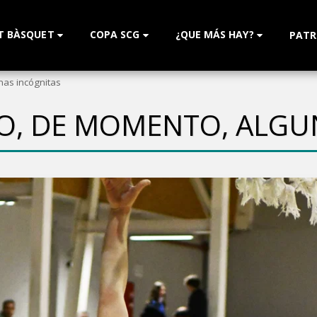
T BÀSQUET
COPA SCG
¿QUE MÁS HAY?
PATR
nas incógnitas
SO, DE MOMENTO, ALGU