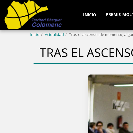
PREMIS MOL
INICIO
Inicio
Actualidad
Tras el ascenso, de momento, algu
TRAS EL ASCEN