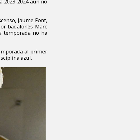
lla 2023-2024 aún no
ascenso, Jaume Font,
ador badalonés Marc
ma temporada no ha
temporada al primer
ciplina azul.