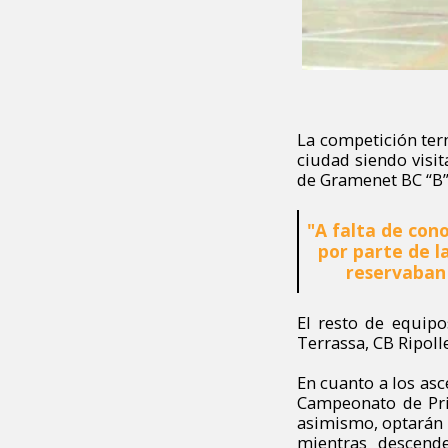
La competición ter
ciudad siendo visit
de Gramenet BC “B”,
"
A falta de con
por parte de l
reservaban
El resto de equip
Terrassa, CB Ripolle
En cuanto a los as
Campeonato de Prim
asimismo, optarán a
mientras descend