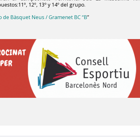
puestos:11º, 12º, 13º y 14º del grupo.
o de Bàsquet Neus / Gramenet BC “B
”