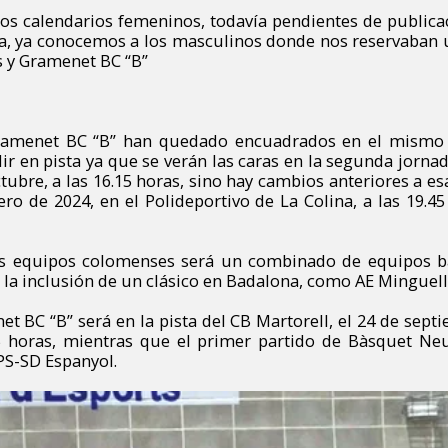
los calendarios femeninos, todavía pendientes de publica
a, ya conocemos a los masculinos donde nos reservaban
 y Gramenet BC “B”
ramenet BC “B” han quedado encuadrados en el mismo 
ir en pista ya que se verán las caras en la segunda jornad
ctubre, a las 16.15 horas, sino hay cambios anteriores a es
ero de 2024, en el Polideportivo de La Colina, a las 19.4
os equipos colomenses será un combinado de equipos ba
n la inclusión de un clásico en Badalona, como AE Minguell
t BC “B” será en la pista del CB Martorell, el 24 de septi
5 horas, mientras que el primer partido de Bàsquet Ne
APS-SD
Espanyol.