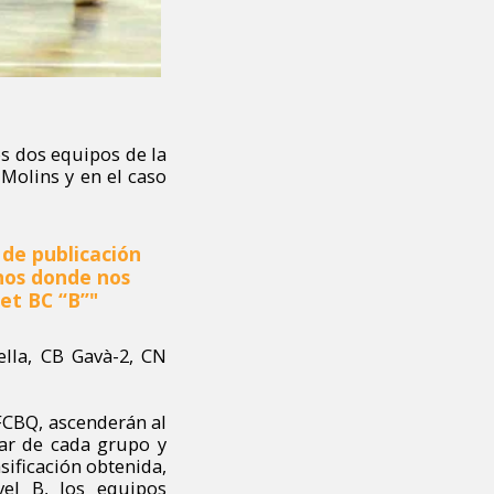
s dos equipos de la
 Molins y en el caso
 de publicación
nos donde nos
et BC “B”
"
lla, CB Gavà-2, CN
FCBQ, ascenderán al
gar de cada grupo y
sificación obtenida,
el B, los equipos