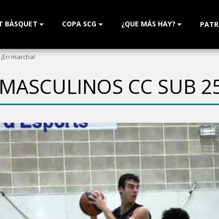
T BÀSQUET
COPA SCG
¿QUE MÁS HAY?
PATR
 ¡En marcha!
MASCULINOS CC SUB 25