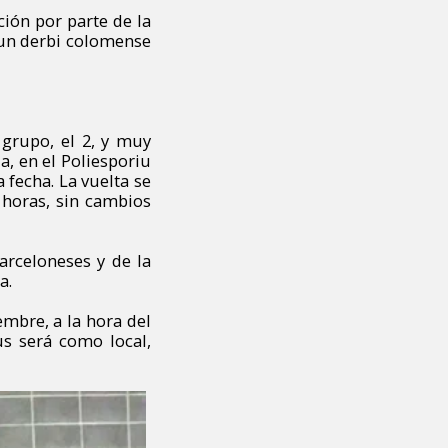
ción por parte de la
 un derbi colomense
grupo, el 2, y muy
a, en el Poliesporiu
a fecha. La vuelta se
5 horas, sin cambios
rceloneses y de la
a.
embre, a la hora del
us será como local,