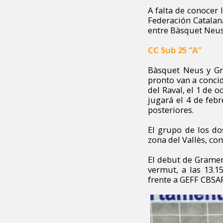
A falta de conocer 
Federación Catalan
entre Bàsquet Neus
CC
Sub 25 “A”
Bàsquet Neus
y G
pronto van a concid
del Raval, el 1 de o
jugará el 4 de febr
posteriores.
El grupo de los d
zona del Vallès, co
El debut de Gramene
vermut, a las 13.1
frente a GEFF CBS