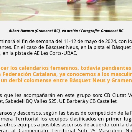
Albert Navarro (Gramenet BC), en acción / Fotografia: Gramenet BC
minará el fin de semana del 11-12 de mayo de 2024, con lo
antes. En el caso de Bàsquet Neus, en la pista el Bàsquet
 en la pista de AE Les Corts-UBAE.
ocer los calendarios femeninos, todavía pendientes
a Federación Catalana, ya conocemos a los masculi
 un derbi colomense entre Bàsquet Neus y Gramen
os que les acompañarán en este grupo son: CB Ciutat Ve
t, Sabadell BQ Valles S25, UE Barberá y CB Castellet.
censos y descensos, según las bases de competición de la 
era Territorial los equipos clasificados en primer lu
 otros equipos a posibles ascensos de acuerdo con la cla
erán al Campeonato Territorial Sub 25 Masculino Niv