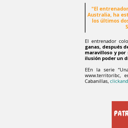
"El entrenador
Australia, ha e
los últimos d
S
El entrenador co
ganas, después de
maravilloso y por
ilusión poder un d
E
En la serie “Un
www.territoribc,
Cabanillas,
clickand