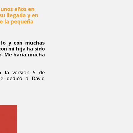
 unos años en
su llegada y en
de la pequeña
nto y con muchas
on mi hija ha sido
to. Me haría mucha
n la versión 9 de
se dedicó a David